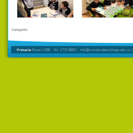
Compartir:
Primaria
Ponce 1268 - Tel: 27074882 -
info@montevideocollege.edu.uy