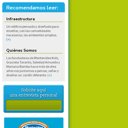
Recomendamos leer:
Infraestructura
Un edificio pensado y diseñado para
enseñar, con las comodidades
necesarias, los ambientes amplios.
(+)
Quiénes Somos
Las fundadoras de Montevideo Kids,
Graciela Taranto, Soledad Amuedo y
Mariana Bomba hace más de diez
años nos juntamos a pensar, soñar y
diseñar un Jardín diferente.
(+)