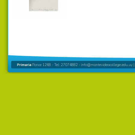
Primaria
Ponce 1268 - Tel: 27074882 -
info@montevideocollege.edu.uy