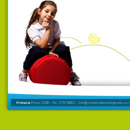
Primaria
Ponce 1268 - Tel: 27074882 -
info@montevideocollege.edu.uy