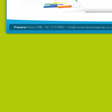
Primaria
Ponce 1268 - Tel: 27074882 -
info@montevideocollege.edu.uy