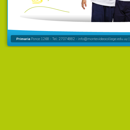
Primaria
Ponce 1268 - Tel: 27074882 -
info@montevideocollege.edu.uy