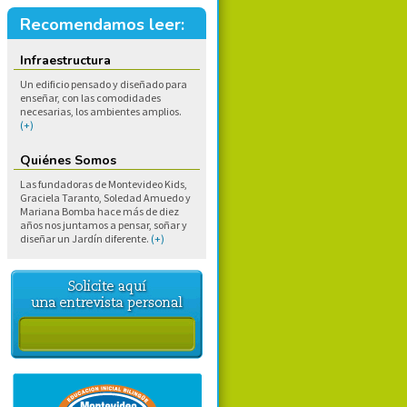
Recomendamos leer:
Infraestructura
Un edificio pensado y diseñado para
enseñar, con las comodidades
necesarias, los ambientes amplios.
(+)
Quiénes Somos
Las fundadoras de Montevideo Kids,
Graciela Taranto, Soledad Amuedo y
Mariana Bomba hace más de diez
años nos juntamos a pensar, soñar y
diseñar un Jardín diferente.
(+)