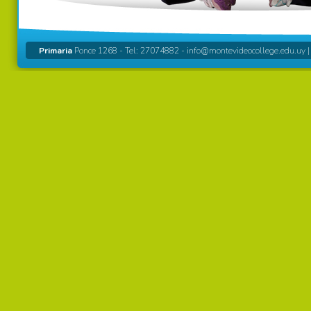
Primaria
Ponce 1268 - Tel: 27074882 -
info@montevideocollege.edu.uy