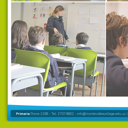
Primaria
Ponce 1268 - Tel: 27074882 -
info@montevideocollege.edu.uy