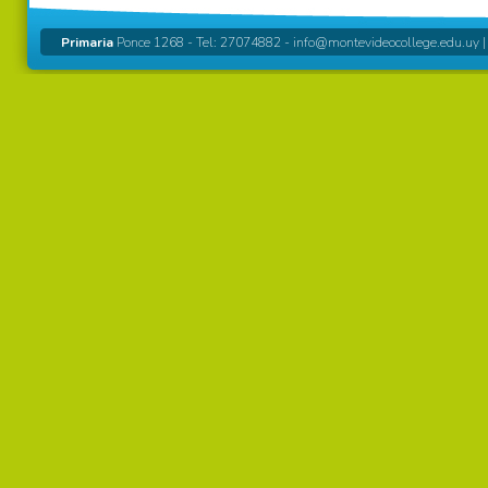
Primaria
Ponce 1268 - Tel: 27074882 -
info@montevideocollege.edu.uy